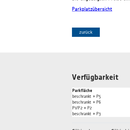
Parkplatzübersicht
zurück
Verfügbarkeit
Parkfläche
beschrankt » P5
beschrankt » P6
P1/P2 » P2
beschrankt » P3